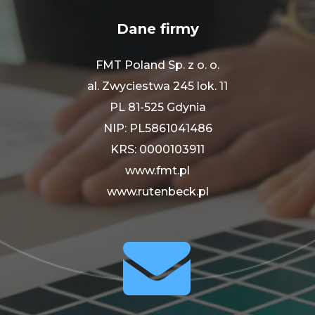
Dane firmy
FMT Poland Sp. z o. o.
al. Zwyciestwa 245 lok. 11
PL 81-525 Gdynia
NIP: PL5861041486
KRS: 0000103911
www.fmt.pl
www.rutenbeck.pl

