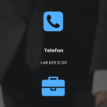


Telefon
+48 629 21 00

