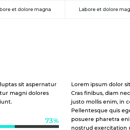
bore et dolore magna
Labore et dolore ma
uptas sit aspernatur
Lorem ipsum dolor sit
ntur magni dolores
Cras finibus, diam n
iunt.
justo mollis enim, in 
Pellentesque quis eges
posuere pharetra eni
73%
nostrud exercitation u