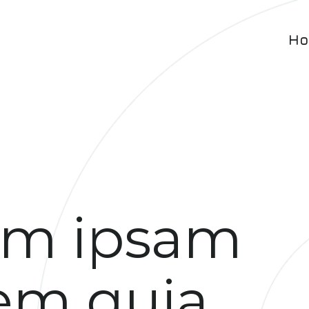
Ho
im ipsam
em quia