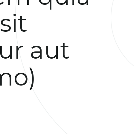
sit
ur aut
mo)