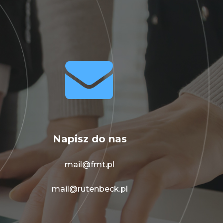


Napisz do nas
mail@fmt.pl
mail@rutenbeck.pl