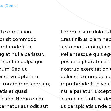
ce (Demo)
 exercitation
Lorem ipsum dolor sit
olor sit commodo
Cras finibus, diam n
prehenderit in
justo mollis enim, in 
giat nulla pariatur.
Pellentesque quis eges
 sunt in culpa qui
posuere pharetra eni
orum. Sed ut
nostrud exercitation u
or sit voluptatem
dolor sit commodo con
, totam rem aperiam,
reprehenderit in volu
atis et quasi
nulla pariatur. Excep
plicabo. Nemo enim
in culpa qui officia d
pernatur aut odit aut
ut perspiciatis unde 