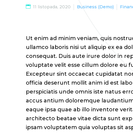
11 listopada, 2020
Business (Demo)
Finan
Ut enim ad minim veniam, quis nostrud
ullamco laboris nisi ut aliquip ex ea d
consequat. Duis aute irure dolor in re
voluptate velit esse cillum dolore eu fu
Excepteur sint occaecat cupidatat non
officia deserunt mollit anim id est lab
perspiciatis unde omnis iste natus err
accus antium doloremque laudantium
eaque ipsa quae ab illo inventore verit
architecto beatae vitae dicta sunt ex
ipsam voluptatem quia voluptas sit as