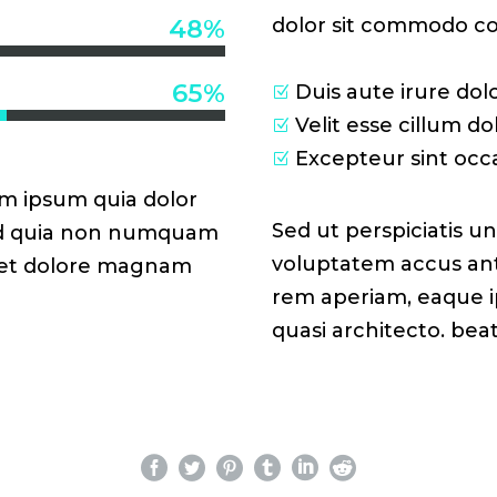
48%
dolor sit commodo c
65%
Duis aute irure dol
Velit esse cillum do
Excepteur sint occ
m ipsum quia dolor
Sed ut perspiciatis un
 sed quia non numquam
voluptatem accus an
e et dolore magnam
rem aperiam, eaque ip
quasi architecto. beat