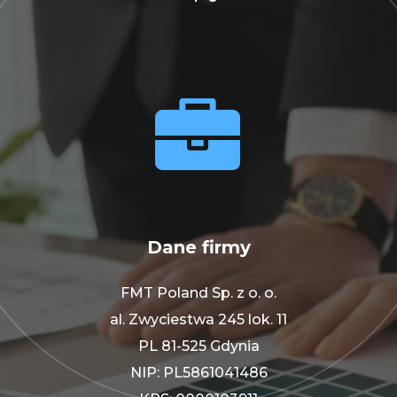


Dane firmy
FMT Poland Sp. z o. o.
al. Zwyciestwa 245 lok. 11
PL 81-525 Gdynia
NIP: PL5861041486