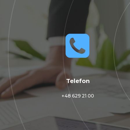


Telefon
+48 629 21 00