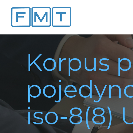
Korpus 
pojedync
iso-8(8) 