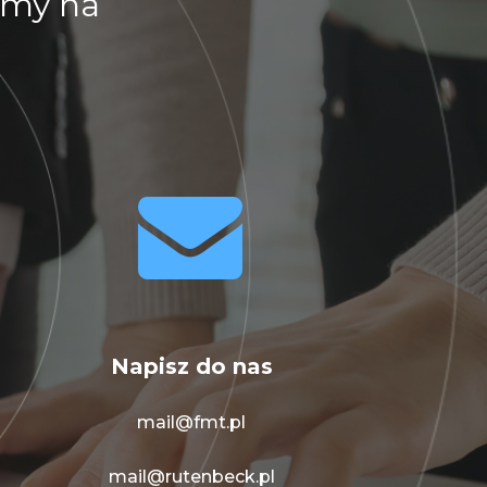
emy na


Napisz do nas
mail@fmt.pl
mail@rutenbeck.pl