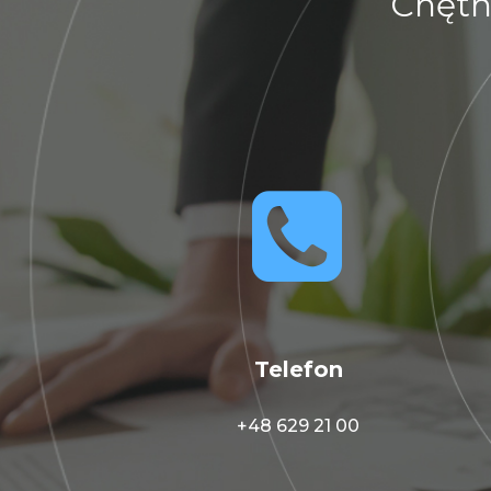
Chętn


Telefon
+48 629 21 00