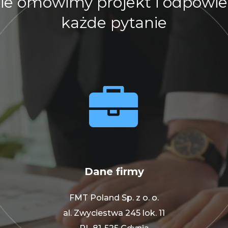
ie omówimy projekt i odpowi
każde pytanie


Dane firmy
FMT Poland Sp. z o. o.
al. Zwyciestwa 245 lok. 11