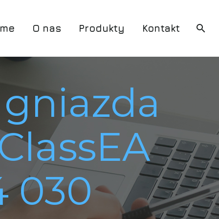
me
O nas
Produkty
Kontakt
 gniazda
ClassEA
4 030