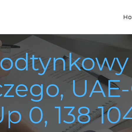
Ho
podtynkowy
zego, UAE-
Up 0, 138 10