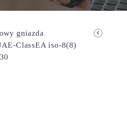
owy gniazda
UAE-ClassEA iso-8(8)
030