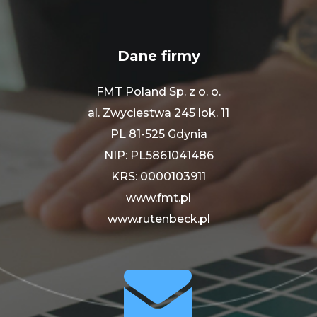
Dane firmy
FMT Poland Sp. z o. o.
al. Zwyciestwa 245 lok. 11
PL 81-525 Gdynia
NIP: PL5861041486
KRS: 0000103911
www.fmt.pl
www.rutenbeck.pl

