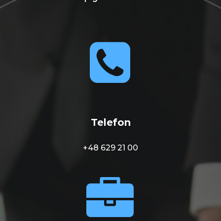


Telefon
+48 629 21 00

