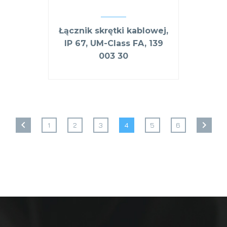
Łącznik skrętki kablowej,
IP 67, UM-Class FA, 139
003 30
1
2
3
4
5
6