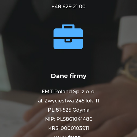
+48 629 21 00


Dane firmy
FMT Poland Sp. z o. o.
al. Zwyciestwa 245 lok. 11
PL 81-525 Gdynia
NIP: PL5861041486
KRS: 0000103911