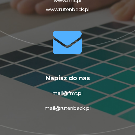
www.fmt.pl
www.rutenbeck.pl


Napisz do nas
mail@fmt.pl
mail@rutenbeck.pl